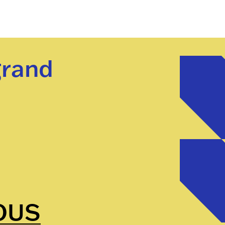
grand
OUS