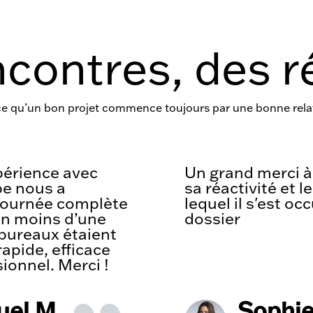
contres, des r
e qu’un bon projet commence toujours par une bonne rela
périence avec
Un grand merci 
pe nous a
sa réactivité et l
journée complète
lequel il s'est o
 en moins d’une
dossier
bureaux étaient
rapide, efficace
sionnel. Merci !
uel M
Sophie