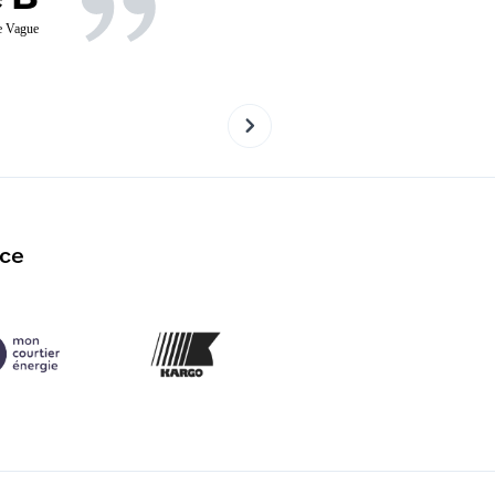
CEO de Kargo Bike Service
e Vague
nce