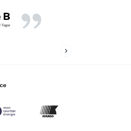
Gabriel 
 B
CEO de Kargo Bike Service
e Vague
nce